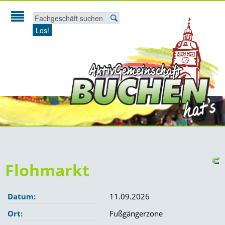
Los!
Start
Fachgeschäfte
Gutscheine
Arbeitgeber-Geschenkgutschein
Buchen
Aktivgemeinschaft
Terminkalender
Unsere Veranstaltungen
Flohmarkt
Fahrradbörse
Mitglied werden!
Datum:
11.09.2026
Frühlingsmarkt
Satzung
Ort:
Fußgängerzone