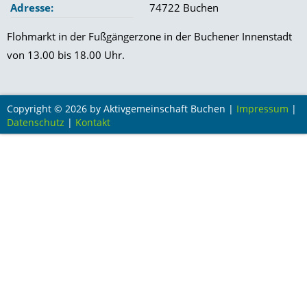
Goldener Mai
Adresse:
74722 Buchen
Aktivnacht
Flohmarkt in der Fußgängerzone in der Buchener Innenstadt
von 13.00 bis 18.00 Uhr.
Dämmer-Shoppen
Schützenmarkt
Copyright © 2026 by Aktivgemeinschaft Buchen |
Impressum
|
Herbstmarkt
Datenschutz
|
Kontakt
Weihnachtsmarkt