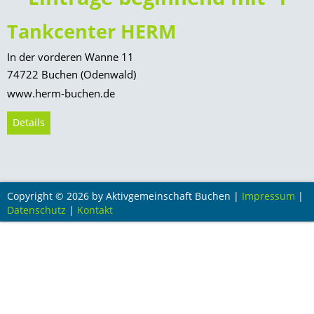
Goldener Mai
Tankcenter HERM
Aktivnacht
In der vorderen Wanne 11
Dämmer-Shoppen
74722 Buchen (Odenwald)
Schützenmarkt
www.herm-buchen.de
Herbstmarkt
Details
Weihnachtsmarkt
Copyright © 2026 by Aktivgemeinschaft Buchen |
Impressum
|
Datenschutz
|
Kontakt