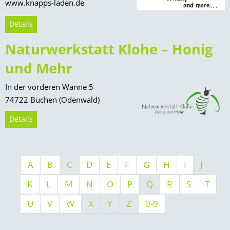
www.knapps-laden.de
Details
Naturwerkstatt Klohe – Honig
und Mehr
In der vorderen Wanne 5
74722 Buchen (Odenwald)
Details
A
B
C
D
E
F
G
H
I
J
K
L
M
N
O
P
Q
R
S
T
U
V
W
X
Y
Z
0-9