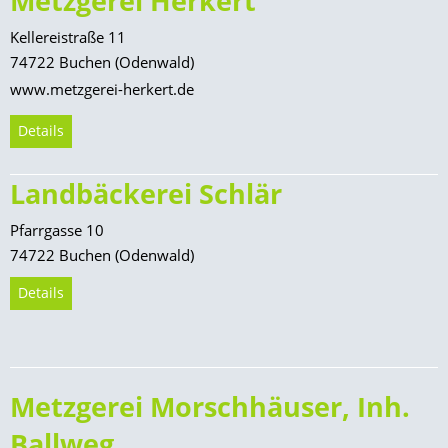
Metzgerei Herkert
Goldener Mai
Kellereistraße 11
Aktivnacht
74722 Buchen (Odenwald)
Dämmer-Shoppen
www.metzgerei-herkert.de
Schützenmarkt
Details
Herbstmarkt
Landbäckerei Schlär
Weihnachtsmarkt
Pfarrgasse 10
74722 Buchen (Odenwald)
Details
Metzgerei Morschhäuser, Inh.
Ballweg