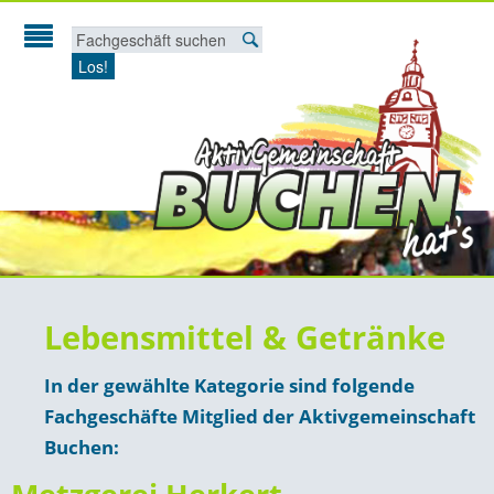
Los!
Start
Fachgeschäfte
Gutscheine
Arbeitgeber-Geschenkgutschein
Buchen
Aktivgemeinschaft
Terminkalender
Lebensmittel & Getränke
Unsere Veranstaltungen
In der gewählte Kategorie sind folgende
Fahrradbörse
Mitglied werden!
Fachgeschäfte Mitglied der Aktivgemeinschaft
Buchen:
Frühlingsmarkt
Satzung